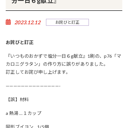
分一日６g献立』
2023.12.12
お詫びと訂正
お詫びと訂正
『いつものおかずで塩分一日６g献立』1刷の、p76「マ
カロニグラタン」の作り方に誤りがありました。
訂正してお詫び申し上げます。
——————————————-
【誤】材料
a 熱湯 …１カップ
固形ブイヨン…1/5個