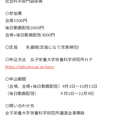
社会科学部門副部長
◎参加費
会場1500円
後日動画配信2000円
会場+後日動画配信3000円
◎定員 先着順(定員になり次第締切)
◎申込方法 女子
栄養大学栄養
科学
研究所ＨＰ
https://llab.eiyo.ac.jp/ions/
◎申込期間
（会場、会場+後日動画配信）9月1日〜10月11日
（後日動画配信） 9 月1日〜11月9日
◎問い合わせ先
女子
栄養
大学
栄養
科学
研究所
講演会事務局