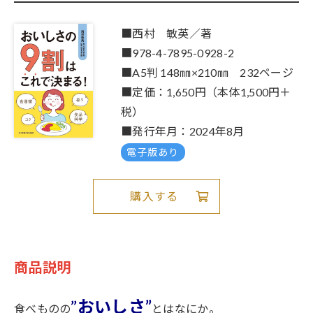
■西村 敏英／著
■978-4-7895-0928-2
■A5判 148㎜×210㎜ 232ページ
■定価：1,650円（本体1,500円＋
税）
■発行年月：2024年8月
電子版あり
購入する
商品説明
”
おいしさ”
食べものの
とはなにか。