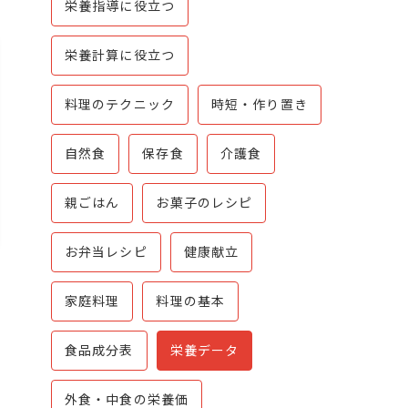
栄養指導に役立つ
栄養計算に役立つ
料理のテクニック
時短・作り置き
自然食
保存食
介護食
親ごはん
お菓子のレシピ
お弁当レシピ
健康献立
家庭料理
料理の基本
食品成分表
栄養データ
外食・中食の栄養価