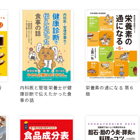
版
内科医と管理栄養士が健
栄養素の通になる 第６
康診断で伝えたかった食
版
事の話