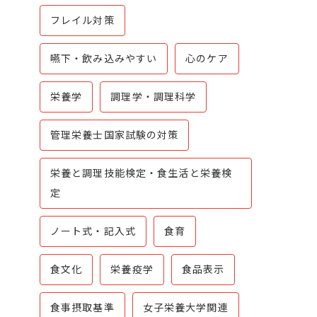
フレイル対策
嚥下・飲み込みやすい
心のケア
栄養学
調理学・調理科学
管理栄養士国家試験の対策
栄養と調理技能検定・食生活と栄養検
定
ノート式・記入式
食育
食文化
栄養疫学
食品表示
食事摂取基準
女子栄養大学関連