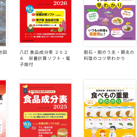
地図
八訂 食品成分表 ２０２
胆石・胆のう炎・膵炎の
６ 栄養計算ソフト・電
料理のコツ早わかり
子版付