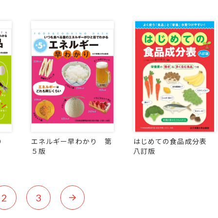
り
エネルギー早わかり 第
はじめての食品成分表
５版
八訂版
2
3