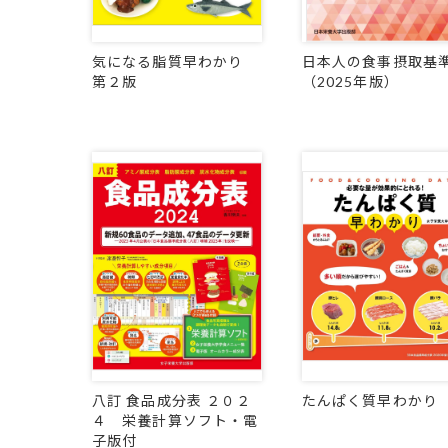
気になる脂質早わかり
日本人の食事摂取基
第２版
（2025年版）
八訂 食品成分表 ２０２
たんぱく質早わかり
４ 栄養計算ソフト・電
子版付