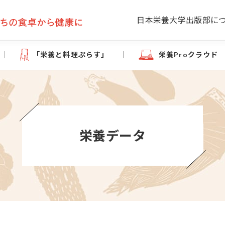
日本栄養大学出版部に
「栄養と料理ぷらす」
栄養Proクラウド
栄養データ