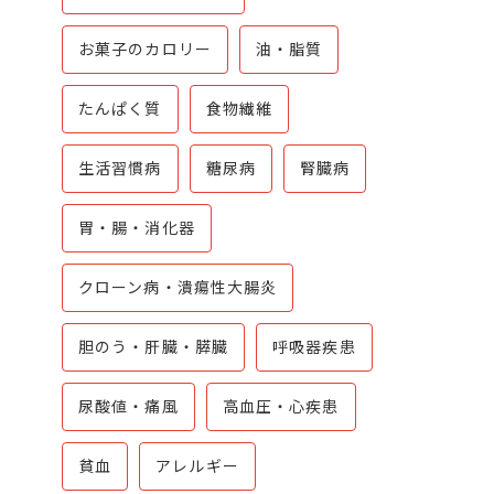
お菓子のカロリー
油・脂質
たんぱく質
食物繊維
生活習慣病
糖尿病
腎臓病
胃・腸・消化器
クローン病・潰瘍性大腸炎
胆のう・肝臓・膵臓
呼吸器疾患
尿酸値・痛風
高血圧・心疾患
貧血
アレルギー