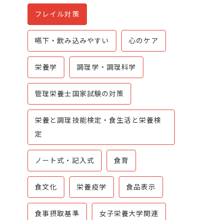
フレイル対策
嚥下・飲み込みやすい
心のケア
栄養学
調理学・調理科学
管理栄養士国家試験の対策
栄養と調理技能検定・食生活と栄養検
定
ノート式・記入式
食育
食文化
栄養疫学
食品表示
食事摂取基準
女子栄養大学関連