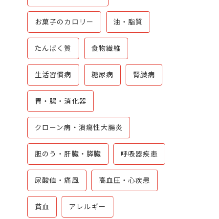
お菓子のカロリー
油・脂質
たんぱく質
食物繊維
生活習慣病
糖尿病
腎臓病
胃・腸・消化器
クローン病・潰瘍性大腸炎
胆のう・肝臓・膵臓
呼吸器疾患
尿酸値・痛風
高血圧・心疾患
貧血
アレルギー