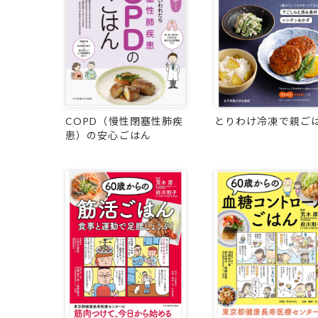
COPD（慢性閉塞性肺疾
とりわけ冷凍で親ご
患）の安心ごはん