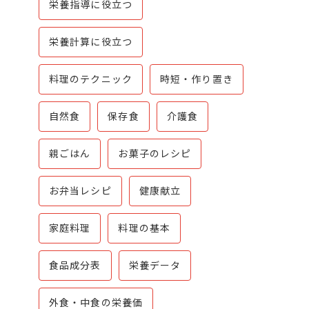
栄養指導に役立つ
栄養計算に役立つ
料理のテクニック
時短・作り置き
自然食
保存食
介護食
親ごはん
お菓子のレシピ
お弁当レシピ
健康献立
家庭料理
料理の基本
食品成分表
栄養データ
外食・中食の栄養価