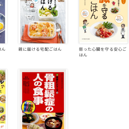
はん
親に届ける宅配ごはん
弱った心臓を守る安心ご
はん